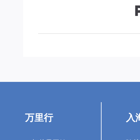
万里行
入